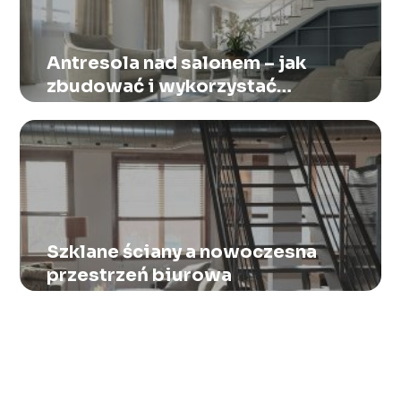
Antresola nad salonem – jak
zbudować i wykorzystać
dodatkową przestrzeń?
Szklane ściany a nowoczesna
przestrzeń biurowa