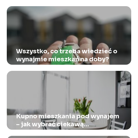
Wszystko, co trzeba wiedzieć o
wynajmie mieszkań na doby?
Kupno mieszkania pod wynajem
– jak wybrać ciekawą
nieruchomość?